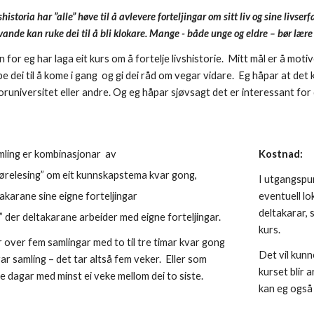
historia har ”alle” høve til å 
avlevere 
fortelj
ingar
 om sitt liv 
og 
sine livserf
vande kan ruke dei til å bli klokare. Mange - både unge og eldre – bør lære s
n for 
eg 
har laga eit kurs om å fortelje livshistorie.  Mitt mål er 
å motive
lpe dei til å kome i gang  og gi dei råd om vegar vidare.  Eg håpar at 
det 
ioruniversitet eller andre. Og eg håpar sjøvsagt det er interessant for d
ling er k
ombinasjonar  av 
Kostnad:
førelesing” om eit kunnskapstema kvar gong, 
I utgangspun
karane sine eigne forteljingar 
eventuell lo
deltakarar, s
der deltakarane arbeider med eigne forteljingar. 
kurs.
r over fem 
samlingar 
med to til tre timar kvar gong 
Det vil kunn
r samling – det tar altså fem veker.  Eller som 
kurset blir 
re dagar med 
minst ei veke mellom dei to siste.
kan eg også 