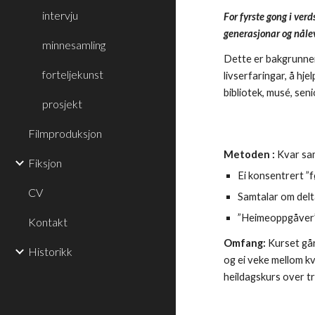
intervju
For fyrste gong i verds
generasjonar og n
å
le
minnesamling
Dette er bakgrunne
forteljekunst
livserfaringar, å hje
bibliotek, musé, sen
prosjekt
Filmproduksjon
Metoden :
 Kvar sam
Fiksjon
Ei konsentrert ”
CV
Samtalar om delta
”Heimeoppgåver” 
Kontakt
Omfang: 
Kurset gå
Historikk
og ei veke mellom kva
heildagskurs over t