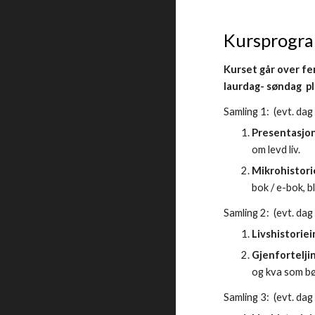
Kursprogra
Kurset går over fem
laurdag- søndag  pl
Samling 1:  (evt. dag 
Presentasjon
om levd liv. 
Mikrohistorie
b
ok / e-bok, 
Samling 2:  
(evt. dag
Livshistoriei
Gjenforteljin
og kva som bør
Samling 
3
:  (evt. dag