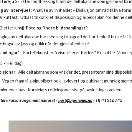
ntervju 
2
- Etter loddtrekking blant dei deltakarane som gjerne vil bli in
g av intervjuet:
 Analyse av innhaldet - Diskusjon om råd til kva form
 kuttast.  Utkast til konkret disposisjon og arbeidsplan for denne delt
 
2
 etter lunsj) 
 Foto og "indre bildesamlingar": 
ogleg av deltakarane har med seg fotografi dei har tenkt å bruke i si fo
hugse av juss og etikk når det gjeld billedbruk? 
samlingar"
 - Forteljekunst er å visualisere.  Korleis? Kor ofte? Munnle
 
3 - Heil dag
) 
isjonar: 
 
 Vegen fram til sjølpublisert bok,  avlevert og publisert munnleg memo
rå minnenes hav: Kursleiars refleksjonar sist på avsluttingskvelden. 
kutere kursarrangement nærare! - 
post@bjornenes.no
 - Tlf 41516745 