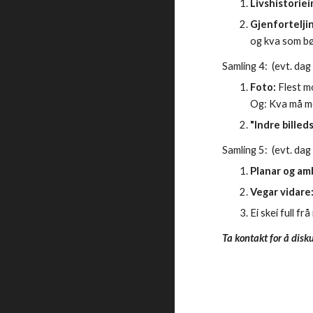
Livshistoriei
Gjenforteljin
og kva som bør
Samling 
4
:  (evt. dag
Foto: 
Flest m
Og: Kva må me 
"Indre billed
Samling 
5
:  (evt. dag
Planar og amb
Vegar vidare:
Ei skei full f
Ta kontakt for å dis