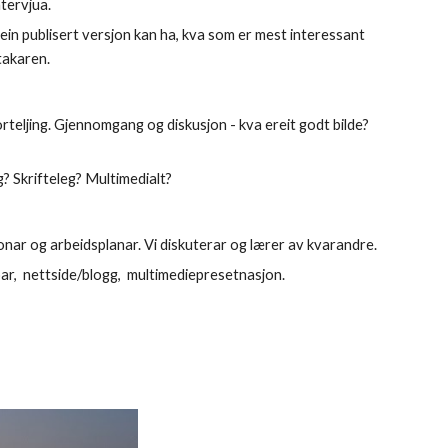
tervjua. 
 ein publisert versjon kan ha, kva som er mest interessant 
akaren.  
rteljing. Gjennomgang og diskusjon - kva ereit godt bilde? 
g? Skrifteleg? Multimedialt? 
Alle deltakarane som ynskjer det, presenterar sine disposisjonar og arbeidsplanar. Vi diskuterar og lærer av kvarandre. 
ar,  nettside/blogg,  multimediepresetnasjon. 