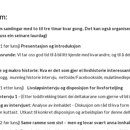
m: 
 samlingar med to til tre timar kvar gong.. Det kan også organisera
uss ein seinare laurdag) 
1 før lunsj)
 Presentasjon og introduksjon
srunde: 
Vi tar oss god tid til å bli litt kjende med kvarandre, og til å
 og makro historie: Kva er det som gjer ei livshistorie interessan
blogg,  munnleg historie intervju,  nettside/Facebookside, muløtimediepr
 1 
etter 
lunsj) 
Livsløpsintervju og disposisjon for livsforteljing
ntervju 1 - 
(Etter loddtrekking blant dei deltakarane som gjerne vil bli i
g av intervjuet:
 Analyse av innhaldet - Diskusjon om råd til kva form
 kuttast.  Utkast til konkret disposisjon og arbeidsplan for denne delt
 
2 før 
lunsj) 
Same ramme som sist -  men eg lovar svært anna innhal