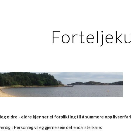
ip to main content
Skip to navigat
Forteljeku
g eldre - eldre kjenner ei forplikting til å summere opp livserfar
erdig ! 
Personleg vil eg gjerne seie det endå 
sterkare: