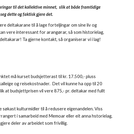
aringar til det kollektive minnet,  slik at både framtidige 
eg dette og faktisk gjere det. 
re deltakarane til å lage forteljingar om sine liv og 
kan vere interessant for arangørar, så som historielag, 
eltakarar! Ta gjerne kontakt, så organiserar vi i lag! 
ktet må kurset budsjetterast til kr. 17.500,- pluss 
kalleige og reisekostnader.  Det vil kunne ha opp til 20 
lik at budsjettprisen vil vere 875,- pr. deltakar med fullt 
e søkast kulturmidler til å redusere eigenandelen. Viss 
arrangert i samarbeid med Memoar eller eit anna hstorielag, 
gjere deler av arbeidet som frivillig.