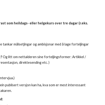
st som heildags- eller helgekurs over tre dagar (r.eks. 
 dele tankar målsetjingar og ambisjonar med å lage forteljingar 
t?
 Og litt om 
n
ettalderen sine forteljingsformer: Artikkel / 
esentasjon, direktesending etc. )  
ntervjua.) 
 ein publisert versjon kan ha, kva som er mest interessant 
akaren.  
d: 