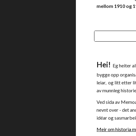
mellom 1910 og 19
Hei!
Eg heiter a
bygge opp organis
leiar, og litt ette
av munnleg historie
Ved sida av Memo
nevnt over - det an
idéar og sasmarbe
Meir om historia mi