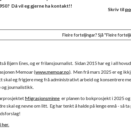
50? Då vil eg gjerne ha kontakt!!
Skriv til
po
Fleire forteljingar? Sjå "Fleire fortelj
ltså Bjørn Enes, og er frilansjournalist. Sidan 2015 har eg i all ho
asjonen Memoar (
www.memoar.no
). Men frå mars 2025 er eg ikk
r litt skal eg frigjere meg frå administrativt arbeid og konsentrere
 og journalistikk.
arprosjektet
Migrasjonsminne
er planen to bokprosjekt i 2025 og 
dre skal eg nevne om litt. Eg har tenkt å halde på lenge ennå - så t
idsforslag!
 her.