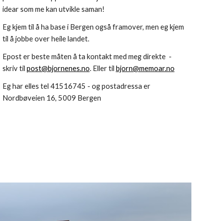
idear som me kan utvikl
e saman!
Eg kjem til å ha base i Bergen også framover, men eg kjem
til å jobbe over heile landet.
Epost er beste måten å ta kontakt med meg direkte -
skriv til
post@bjornenes.no
. Eller til
bjorn@memoar.no
Eg har elles
tel 41516745 - og postadressa er
Nordbøveien 16, 5009 Bergen