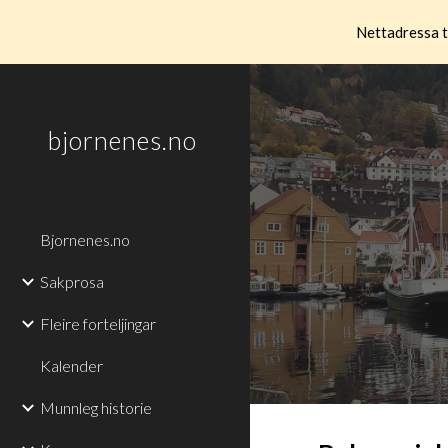
Nettadressa t
Sk
bjornenes.no
Bjornenes.no
Sakprosa
Fleire forteljingar
Kalender
Munnleg historie