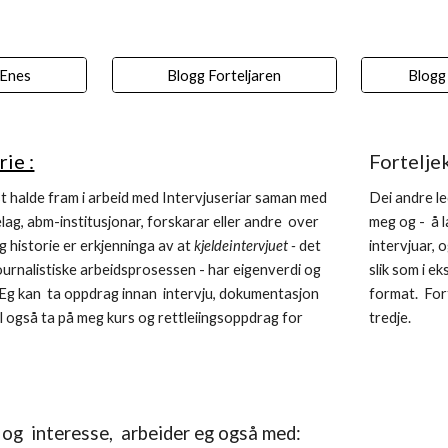
 Enes
Blogg Forteljaren
Blogg 
ie :
Fortelje
st halde fram i arbeid med
Intervjuseriar saman med
Dei andre le
ag, abm-institusjonar, forskarar eller andre over
meg og - å 
 historie
er erkjenninga av at
kjeldeintervjuet -
det
intervjuar, 
journalistiske arbeidsprosessen - har eigenverdi
og
slik som i e
 Eg
kan ta oppdrag innan intervju, dokumentasjon
format. Fort
il også ta på meg kurs og rettleiingsoppdrag for
tredje.
 og interesse, arbeider eg også med: