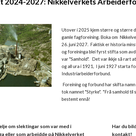
t 2024-2027: Nikkelverkets Arbeiderf
Utover i 2025 kjem større og større del
gamle fagforeining. Boka om Nikkelver
26. juni 2027. Faktisk er historia min
og foreininga blei fyrst stifta som 
var "Samhold". Det var ikkje så rart a
og all ura i 1921, I juni 1927 starta 
Industriarbeiderforbund.
Foreining og forbund har skifta namn
tok namnet "Styrke". "Frå samhold til s
bestemt ennå!
telje om slektingar som var med i
Har du bil
ga eller som arbeidde på Nikkelverket
kontakt!