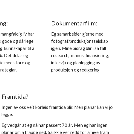
ng:
Dokumentarfilm:
mangfaldig liv har
E
g
samarbeider
gjerne med
k gode og dårlege
fotograf/produksjonsselskap
g kunnskapar til å
igjen.
Mine bidrag blir i så fall
ok.
Det delar eg
r
esearch, manus, finansiering,
eid med store og
intervju og
planlegging av
rategiar.
produksjon og redigering
Framtida?
Ingen av oss veit korleis framtida blir. Men planar kan vi jo
legge.
Eg vedgår at eg nå har passert 70 år. Men eg har ingen
planar om å trappe ned. Så ikkje ver redd for å hive fram