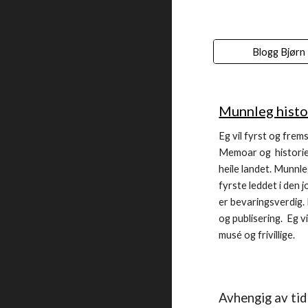
Blogg Bjørn
Munnleg histor
Eg vil fyrst og frem
Memoar og historiel
heile landet.
Munnleg
fyrste leddet i den 
er bevaringsverdig.
og publisering. Eg v
musé og frivillige.
Avhengig av tid