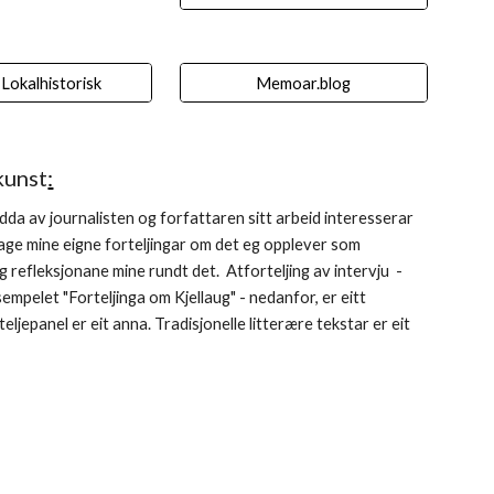
Lokalhistorisk
Memoar.blog
kunst
:
dda av journalisten og forfattaren sitt arbeid interesserar
lage mine eigne forteljingar om det eg opplever som
og refleksjonane mine rundt det. Atforteljing av intervju -
ksempelet "Forteljinga om Kjellaug" - nedanfor, er eitt
eljepanel er eit anna. Tradisjonelle litterære tekstar er eit