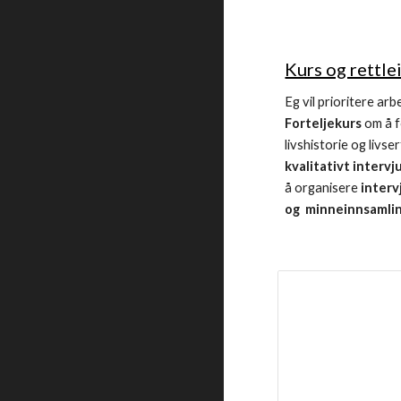
Kurs og rettlei
Eg vil prioritere ar
Forteljekurs
om å 
livshistorie og livser
kvalitativt intervj
å organisere
interv
og minneinnsamlin