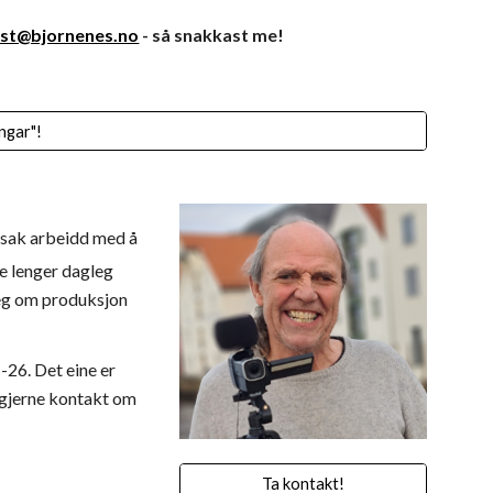
st@bjornenes.no
- så snakkast me!
ingar"!
vudsak arbeidd med å
je lenger dagleg
 meg om produksjon
-26. Det eine er
a gjerne kontakt om
Ta kontakt!