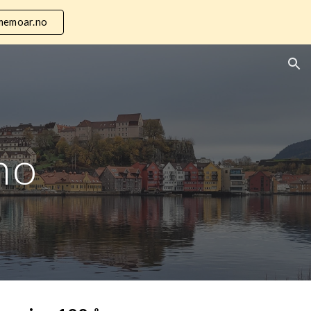
emoar.no
ion
no