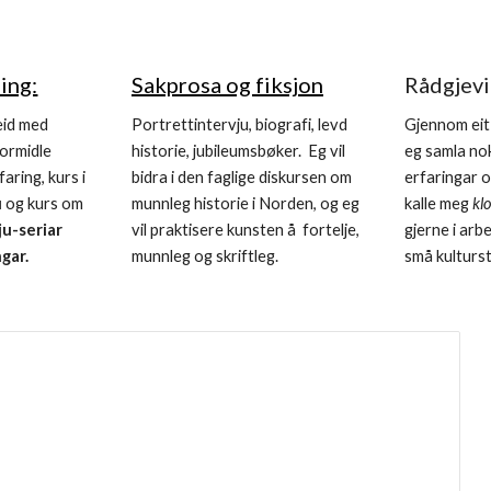
ing:
Sakprosa og fiksjon
Rådgjevi
beid med
Portrettintervju, biografi, levd
Gjennom eit 
formidle
historie, jubileumsbøker. Eg vil
eg samla no
faring, kurs i
bidra i den faglige diskursen om
erfaringar o
u
og kurs om
munnleg historie i Norden, og eg
kalle meg
kl
ju-seriar
vil praktisere kunsten å fortelje,
gjerne i arb
gar.
munnleg og skriftleg.
små kulturst