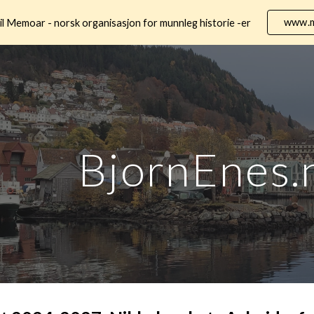
www.m
il Memoar - norsk organisasjon for munnleg historie -er
ip to main content
Skip to navigat
BjornEnes.