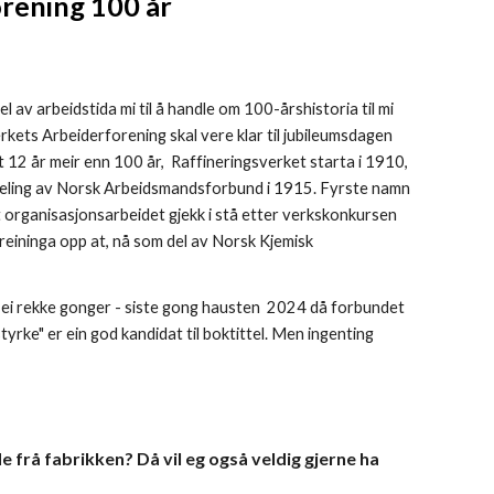
orening 100 år
 av arbeidstida mi til å handle om 100-årshistoria til mi
kets Arbeiderforening skal vere klar til jubileumsdagen
st 12 år meir enn 100 år, Raffineringsverket starta i 1910,
avdeling av Norsk Arbeidsmandsforbund i 1915. Fyrste namn
t organisasjonsarbeidet gjekk i stå etter verkskonkursen
foreininga opp at, nå som del av Norsk Kjemisk
 ei rekke gonger - siste gong hausten 2024 då forbundet
tyrke" er ein god kandidat til boktittel. Men ingenting
de frå fabrikken? Då
v
il eg også veldig gjerne ha